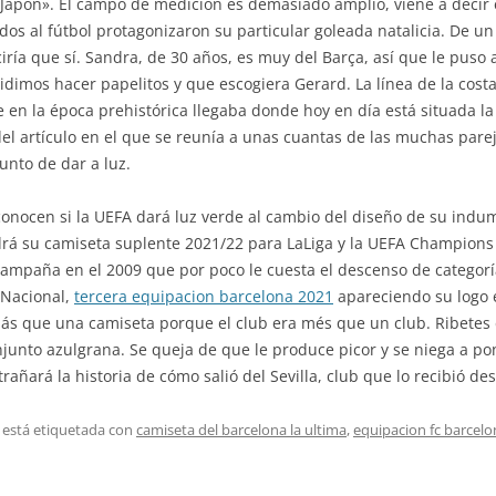
a Japón». El campo de medición es demasiado amplio, viene a decir e
nados al fútbol protagonizaron su particular goleada natalicia. De 
ía que sí. Sandra, de 30 años, es muy del Barça, así que le puso al
dimos hacer papelitos y que escogiera Gerard. La línea de la cos
 en la época prehistórica llegaba donde hoy en día está situada la
r del artículo en el que se reunía a unas cuantas de las muchas pare
unto de dar a luz.
onocen si la UEFA dará luz verde al cambio del diseño de su indum
drá su camiseta suplente 2021/22 para LaLiga y la UEFA Champions
mpaña en el 2009 que por poco le cuesta el descenso de categoría.
 Nacional,
tercera equipacion barcelona 2021
apareciendo su logo 
más que una camiseta porque el club era més que un club. Ribetes
onjunto azulgrana. Se queja de que le produce picor y se niega a p
añará la historia de cómo salió del Sevilla, club que lo recibió de
 está etiquetada con
camiseta del barcelona la ultima
,
equipacion fc barcelo