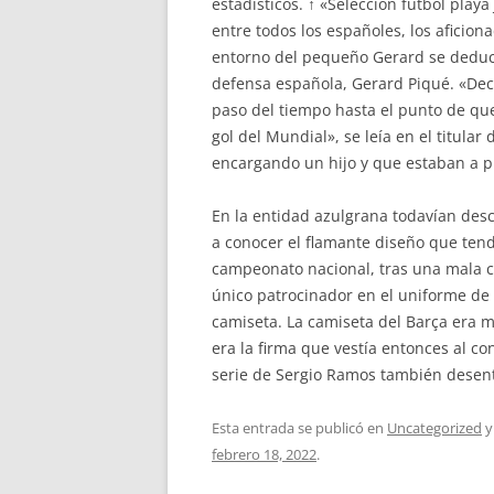
estadísticos. ↑ «Selección fútbol play
entre todos los españoles, los aficio
entorno del pequeño Gerard se deducir
defensa española, Gerard Piqué. «Deci
paso del tiempo hasta el punto de que
gol del Mundial», se leía en el titula
encargando un hijo y que estaban a p
En la entidad azulgrana todavían desc
a conocer el flamante diseño que ten
campeonato nacional, tras una mala ca
único patrocinador en el uniforme de
camiseta. La camiseta del Barça era 
era la firma que vestía entonces al c
serie de Sergio Ramos también desentr
Esta entrada se publicó en
Uncategorized
y
febrero 18, 2022
.