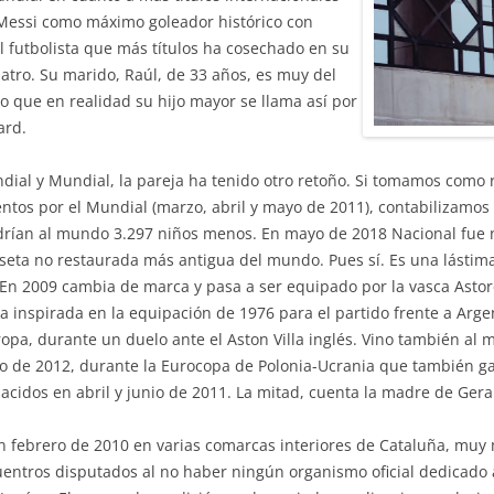
 Messi como máximo goleador histórico con
el futbolista que más títulos ha cosechado en su
uatro. Su marido, Raúl, de 33 años, es muy del
 que en realidad su hijo mayor se llama así por
ard.
ial y Mundial, la pareja ha tenido otro retoño. Si tomamos como r
ntos por el Mundial (marzo, abril y mayo de 2011), contabilizamos 
ndrían al mundo 3.297 niños menos. En mayo de 2018 Nacional fue 
iseta no restaurada más antigua del mundo. Pues sí. Es una lást
n 2009 cambia de marca y pasa a ser equipado por la vasca Astor
a inspirada en la equipación de 1976 para el partido frente a Argen
uropa, durante un duelo ante el Aston Villa inglés. Vino también a
nio de 2012, durante la Eurocopa de Polonia-Ucrania que también ga
cidos en abril y junio de 2011. La mitad, cuenta la madre de Gera
 febrero de 2010 en varias comarcas interiores de Cataluña, muy m
entros disputados al no haber ningún organismo oficial dedicado a