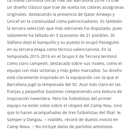
La nueva camiseta oficial nike del Barcelona 2014-15 trae
un diseño ‘clásico’ que trae de vuelta los colores azulgranas
originales, destacando la presencia de Qatar Airways y
Unicef en la continuidad como patrocinadores. Es también
la tercera selección que más ediciones ha disputado, pues
solamente ha faltado en 3 ocasiones de 21 posibles. Di
Stéfano dejó el banquillo y su puesto lo ocupó Pasieguito
en su tercera etapa como técnico valencianista. En la
temporada 2015-2016 en el Grupo X de Tercera terminó
como claro campeón, destacado sobre sus rivales, como el
equipo con más victorias y más goles marcados. Su diseño
está claramente inspirado en la equipación con la que el
Barcelona jugó la temporada del 92. Azul más claro en las
franjas y pequeños bastones componiendo una textura de
inspiración noventera. Pero los futbolistas del primer
equipo no están solos sobre el césped del Camp Nou, sino
que lo hacen acompañados de tres futbolistas del filial: Ie,
Samper y Dongou. ↑ «Valdés, récord de duelos invicto en
Camp Nou». ↑ No incluye datos de partidos amistosos.