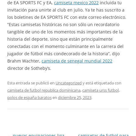
de EA SPORTS FC y EA,
camiseta mexico 2022
incluida tu
invitación para unirte al club en julio. Ya te has suscrito a
los boletines de EA SPORTS FC con este correo electrónico.
“Estas camisetas históricas no son sólo un recordatorio
tangible de uno de los momentos más importantes de la
historia del deporte, sino que están principalmente
conectadas con el momento culminante en la carrera del
jugador de fútbol más condecorado de la historia”, dijo
Brahm Wachter,
camiseta de senegal mundial 2022
director de Sotheby’s.
Esta entrada se publicó en
Uncategorized
y está etiquetada con
camiseta de futbol republica dominicana
,
camiseta urss futbol
,
polos de españa baratos
en
diciembre 25, 2023
.
Navegación
←
nuevas equipaciones liga
camisetas de futbol para