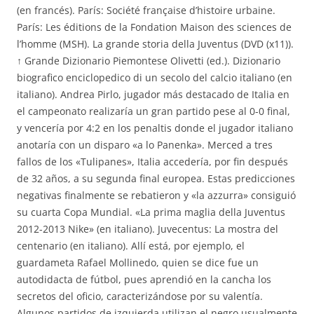
(en francés). París: Société française d’histoire urbaine.
París: Les éditions de la Fondation Maison des sciences de
l’homme (MSH). La grande storia della Juventus (DVD (x11)).
↑ Grande Dizionario Piemontese Olivetti (ed.). Dizionario
biografico enciclopedico di un secolo del calcio italiano (en
italiano). Andrea Pirlo, jugador más destacado de Italia en
el campeonato realizaría un gran partido pese al 0-0 final,
y vencería por 4:2 en los penaltis donde el jugador italiano
anotaría con un disparo «a lo Panenka». Merced a tres
fallos de los «Tulipanes», Italia accedería, por fin después
de 32 años, a su segunda final europea. Estas predicciones
negativas finalmente se rebatieron y «la azzurra» consiguió
su cuarta Copa Mundial. «La prima maglia della Juventus
2012-2013 Nike» (en italiano). Juvecentus: La mostra del
centenario (en italiano). Allí está, por ejemplo, el
guardameta Rafael Mollinedo, quien se dice fue un
autodidacta de fútbol, pues aprendió en la cancha los
secretos del oficio, caracterizándose por su valentía.
Algunos partidos de izquierda utilizan el negro usualmente