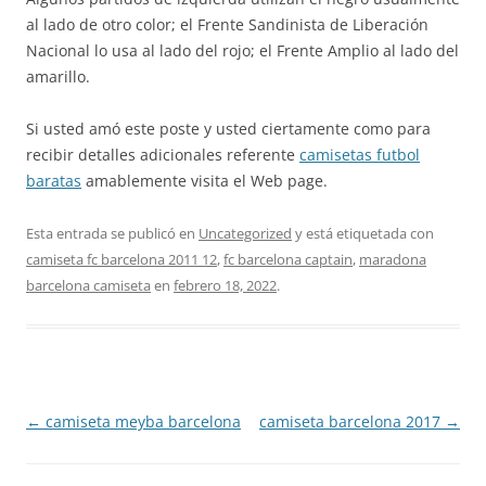
al lado de otro color; el Frente Sandinista de Liberación
Nacional lo usa al lado del rojo; el Frente Amplio al lado del
amarillo.
Si usted amó este poste y usted ciertamente como para
recibir detalles adicionales referente
camisetas futbol
baratas
amablemente visita el Web page.
Esta entrada se publicó en
Uncategorized
y está etiquetada con
camiseta fc barcelona 2011 12
,
fc barcelona captain
,
maradona
barcelona camiseta
en
febrero 18, 2022
.
Navegación
←
camiseta meyba barcelona
camiseta barcelona 2017
→
de
entradas