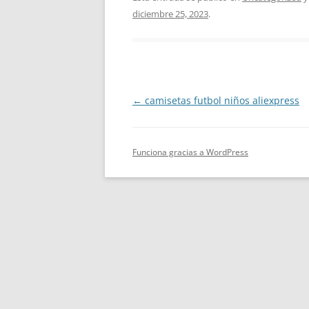
diciembre 25, 2023
.
Navegación
←
camisetas futbol niños aliexpress
de
entradas
Funciona gracias a WordPress