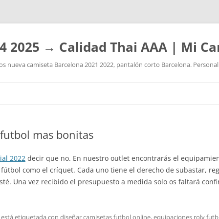
4 2025 → Calidad Thai AAA | Mi Ca
 nueva camiseta Barcelona 2021 2022, pantalón corto Barcelona. Personaliz
Saltar
al
contenido
futbol mas bonitas
ial 2022
decir que no. En nuestro outlet encontrarás el equipamien
el fútbol como el críquet. Cada uno tiene el derecho de subastar, re
té. Una vez recibido el presupuesto a medida solo os faltará confi
 está etiquetada con
diseñar camisetas futbol online
,
equipaciones roly futb