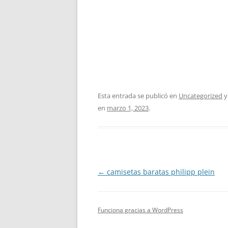
Esta entrada se publicó en
Uncategorized
y
en
marzo 1, 2023
.
Navegación
←
camisetas baratas philipp plein
de
entradas
Funciona gracias a WordPress