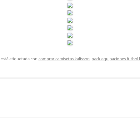
 está etiquetada con
comprar camisetas kalisson
,
pack equipaciones futbol 