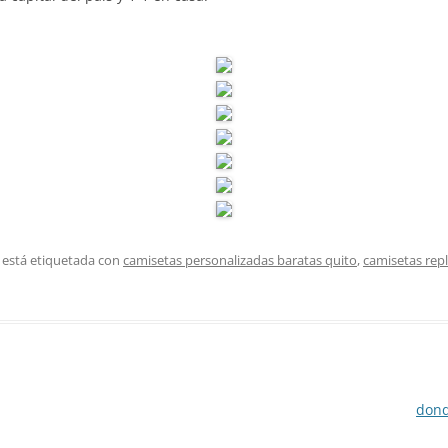
 está etiquetada con
camisetas personalizadas baratas quito
,
camisetas repl
dond