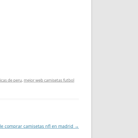
icas de peru
,
mejor web camisetas futbol
e comprar camisetas nfl en madrid
→