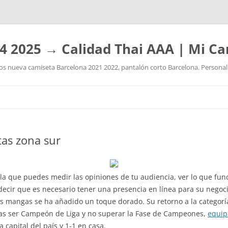
4 2025 → Calidad Thai AAA | Mi Ca
 nueva camiseta Barcelona 2021 2022, pantalón corto Barcelona. Personaliz
Saltar
al
contenido
tas zona sur
la que puedes medir las opiniones de tu audiencia, ver lo que func
ecir que es necesario tener una presencia en línea para su negoc
las mangas se ha añadido un toque dorado. Su retorno a la categorí
tras ser Campeón de Liga y no superar la Fase de Campeones,
equip
 capital del país y 1-1 en casa.