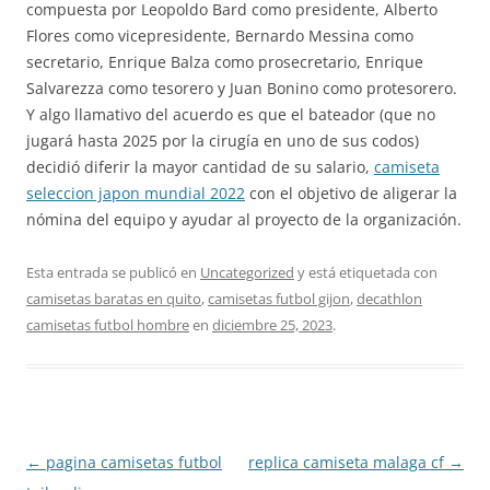
compuesta por Leopoldo Bard como presidente, Alberto
Flores como vicepresidente, Bernardo Messina como
secretario, Enrique Balza como prosecretario, Enrique
Salvarezza como tesorero y Juan Bonino como protesorero.
Y algo llamativo del acuerdo es que el bateador (que no
jugará hasta 2025 por la cirugía en uno de sus codos)
decidió diferir la mayor cantidad de su salario,
camiseta
seleccion japon mundial 2022
con el objetivo de aligerar la
nómina del equipo y ayudar al proyecto de la organización.
Esta entrada se publicó en
Uncategorized
y está etiquetada con
camisetas baratas en quito
,
camisetas futbol gijon
,
decathlon
camisetas futbol hombre
en
diciembre 25, 2023
.
Navegación
←
pagina camisetas futbol
replica camiseta malaga cf
→