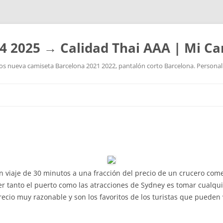
4 2025 → Calidad Thai AAA | Mi Ca
 nueva camiseta Barcelona 2021 2022, pantalón corto Barcelona. Personaliz
Saltar
al
contenido
an viaje de 30 minutos a una fracción del precio de un crucero com
er tanto el puerto como las atracciones de Sydney es tomar cualqu
recio muy razonable y son los favoritos de los turistas que pueden