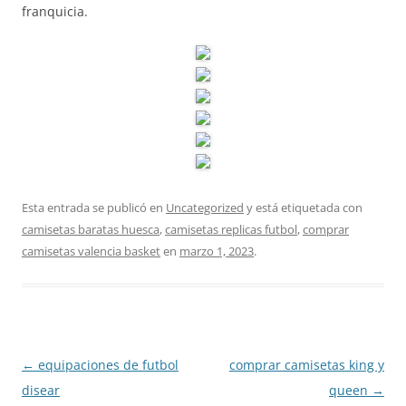
franquicia.
Esta entrada se publicó en
Uncategorized
y está etiquetada con
camisetas baratas huesca
,
camisetas replicas futbol
,
comprar
camisetas valencia basket
en
marzo 1, 2023
.
Navegación
←
equipaciones de futbol
comprar camisetas king y
de
disear
queen
→