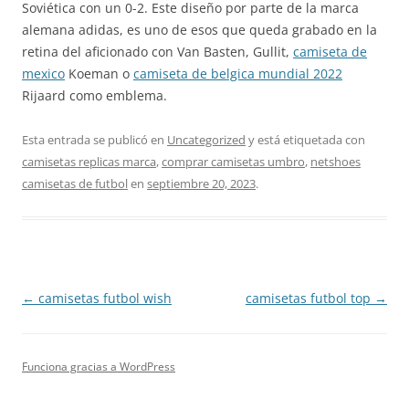
Soviética con un 0-2. Este diseño por parte de la marca
alemana adidas, es uno de esos que queda grabado en la
retina del aficionado con Van Basten, Gullit,
camiseta de
mexico
Koeman o
camiseta de belgica mundial 2022
Rijaard como emblema.
Esta entrada se publicó en
Uncategorized
y está etiquetada con
camisetas replicas marca
,
comprar camisetas umbro
,
netshoes
camisetas de futbol
en
septiembre 20, 2023
.
Navegación
←
camisetas futbol wish
camisetas futbol top
→
de
entradas
Funciona gracias a WordPress