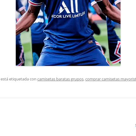
 está etiquetada con
camisetas baratas grupos
,
comprar camisetas mayoris