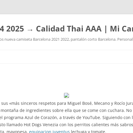
4 2025 → Calidad Thai AAA | Mi Ca
 nueva camiseta Barcelona 2021 2022, pantalón corto Barcelona. Personaliz
Saltar
al
contenido
 sus «más sinceros respetos para Miguel Bosé, Mecano y Rocío Jura
a montaña de ingredientes sobre ella que se come con cuchara. No 
el programa Azul de Corazón, a través de YouTube. Siguiendo con l
to llamado Hot Dogs Venezia con los perritos calientes más sabr
rita, mayonesa,
equipacion juventus
lechuga y tomate.