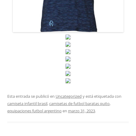
Esta entrada se publicó en
Uncategorized
y está etiquetada con
camiseta infantil brasil
,
camisetas de futbol baratas quito
,
equipaciones futbol argentino
en
marzo 31, 2023
.