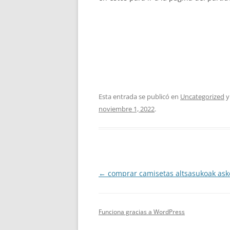
Esta entrada se publicó en
Uncategorized
y
noviembre 1, 2022
.
Navegación
←
comprar camisetas altsasukoak ask
de
entradas
Funciona gracias a WordPress