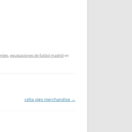
erdes
,
equipaciones de futbol madrid
en
celta vigo merchandise
→