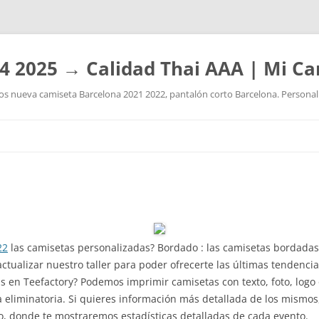
4 2025 → Calidad Thai AAA | Mi Ca
 nueva camiseta Barcelona 2021 2022, pantalón corto Barcelona. Personaliz
Saltar
al
contenido
22
las camisetas personalizadas? Bordado : las camisetas bordadas 
tualizar nuestro taller para poder ofrecerte las últimas tendenci
en Teefactory? Podemos imprimir camisetas con texto, foto, logo o
 eliminatoria. Si quieres información más detallada de los mismos
ido, donde te mostraremos estadísticas detalladas de cada evento.