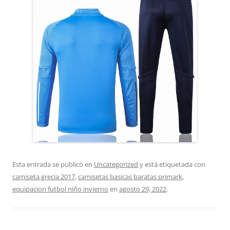
Esta entrada se publicó en
Uncategorized
y está etiquetada con
camiseta grecia 2017
,
camisetas basicas baratas primark
,
equipacion futbol niño invierno
en
agosto 29, 2022
.