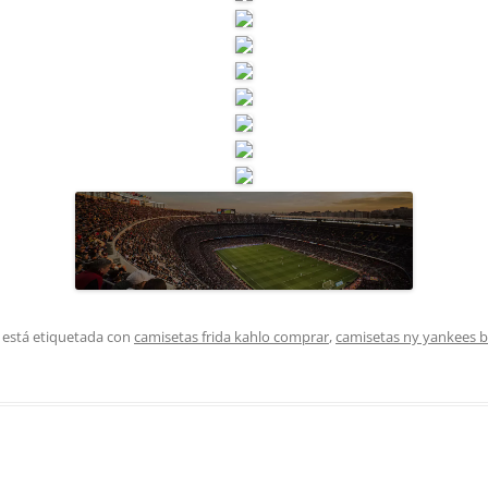
 está etiquetada con
camisetas frida kahlo comprar
,
camisetas ny yankees b