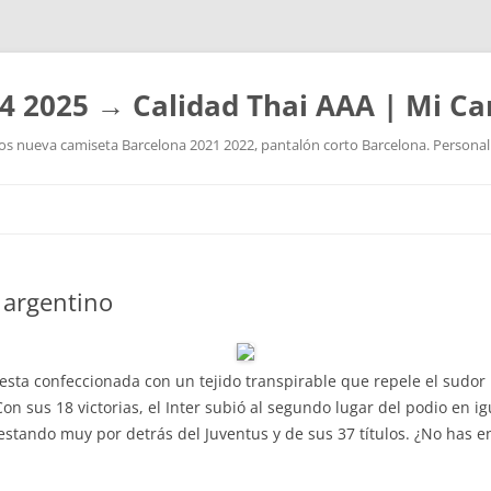
4 2025 → Calidad Thai AAA | Mi Ca
 nueva camiseta Barcelona 2021 2022, pantalón corto Barcelona. Personaliz
Saltar
al
contenido
l argentino
 esta confeccionada con un tejido transpirable que repele el sudor
on sus 18 victorias, el Inter subió al segundo lugar del podio en i
estando muy por detrás del Juventus y de sus 37 títulos. ¿No has e