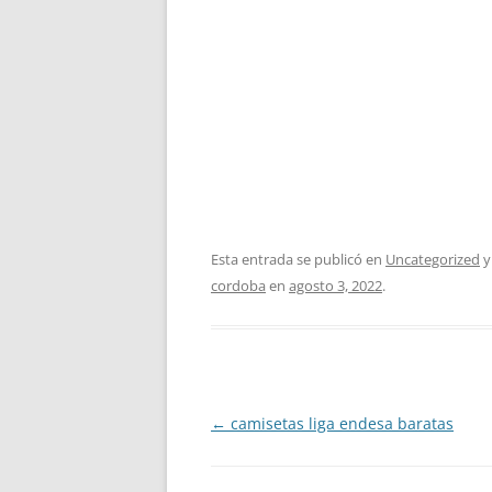
Esta entrada se publicó en
Uncategorized
y
cordoba
en
agosto 3, 2022
.
Navegación
←
camisetas liga endesa baratas
de
entradas