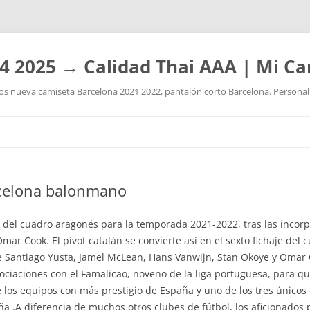
4 2025 → Calidad Thai AAA | Mi Ca
 nueva camiseta Barcelona 2021 2022, pantalón corto Barcelona. Personaliz
Saltar
al
contenido
rcelona balonmano
aje del cuadro aragonés para la temporada 2021-2022, tras las incor
ar Cook. El pívot catalán se convierte así en el sexto fichaje del
de Santiago Yusta, Jamel McLean, Hans Vanwijn, Stan Okoye y Omar 
gociaciones con el Famalicao, noveno de la liga portuguesa, para 
 los equipos con más prestigio de España y uno de los tres único
aña .A diferencia de muchos otros clubes de fútbol, los aficionados