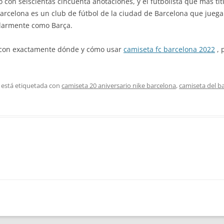
con seiscientas cincuenta anotaciones, y el futbolista que más tí
 Barcelona es un club de fútbol de la ciudad de Barcelona que juega
larmente como Barça.
a con exactamente dónde y cómo usar
camiseta fc barcelona 2022
, 
 está etiquetada con
camiseta 20 aniversario nike barcelona
,
camiseta del b