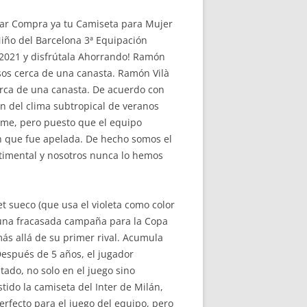
rrar Compra ya tu Camiseta para Mujer
Niño del Barcelona 3ª Equipación
 2021 y disfrútala Ahorrando! Ramón
sos cerca de una canasta. Ramón Vilà
erca de una canasta. De acuerdo con
ón del clima subtropical de veranos
orme, pero puesto que el equipo
ón que fue apelada. De hecho somos el
ntimental y nosotros nunca lo hemos
t sueco (que usa el violeta como color
o una fracasada campaña para la Copa
ás allá de su primer rival. Acumula
 Después de 5 años, el jugador
tado, no solo en el juego sino
tido la camiseta del Inter de Milán,
erfecto para el juego del equipo, pero