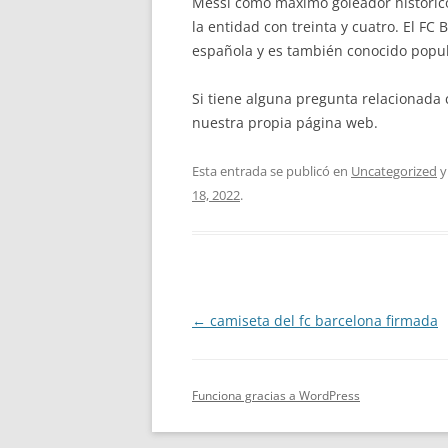
Messi como máximo goleador histórico 
la entidad con treinta y cuatro. El FC
española y es también conocido popu
Si tiene alguna pregunta relacionad
nuestra propia página web.
Esta entrada se publicó en
Uncategorized
y
18, 2022
.
Navegación
←
camiseta del fc barcelona firmada
de
entradas
Funciona gracias a WordPress