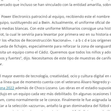
mercado que incluso se han vinculado con la entidad amarilla, sobr
Power Electronics patrocinó al equipo, recibiendo este el nombre 
quipo, sustituyendo así a Bwin. Actualmente, el uniforme oficial d
 medias blancas. Con este uniforme Millonarios consigue una histór
t, la cual le serviría para levantar por primera vez en su historia e
los «Pactos de Reconstrucción Nacional»». ↑ a b c d e Los orígenes 
ueda de fichajes, especialmente para reforzar la zona de vanguard
sita un equipo como el Cádiz. Queremos que todos los niños y ado
os y fuertes”, dijo. Necesitamos de este tipo de muestras de car
r.
mayor evento de tecnología, creatividad, ocio y cultura digital en 
a línea que de momento cuenta con el veterano Álvaro Negredo y e
ona 2022
además de Choco Lozano. Las obras en el estadio supusi
ujo en un equipo cada vez más debilitado. En algunas ocasiones l
um, como normalmente se le conoce. Finalmente le fue asignada la
ar a la selección «azzurra», antaño la gran dominadora del fútbol 