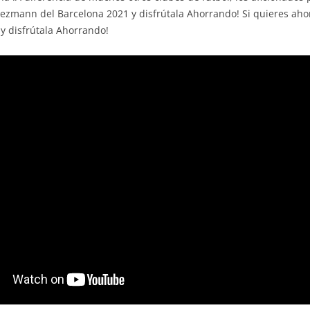
ezmann del Barcelona 2021 y disfrútala Ahorrando! Si quieres ah
y disfrútala Ahorrando!