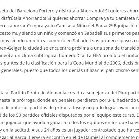
seta del Barcelona Portero y disfrútala Ahorrando! Si quieres aho
 disfrútala Ahorrando! Si quieres ahorrar Compra ya tu Camiseta 
uieres ahorrar Compra ya tu Camiseta Niño del Barsa 2ª Equipación
loncesto muy siendo un niño y comenzó en Sabadell sus primeros pa
to muy siendo un niño y comenzó en Sabadell sus primeros pasos c
öppen-Geiger la ciudad se encuentra próxima a una zona de transici
áneo) a un clima subtropical húmedo Cfa. La FIFA prohibió el unif
is puntos de la clasificación para la Copa Mundial de 2006, decisi
s generales, puesto que todos los demás utilizan el patriotismo se
ta al Partido Pirata de Alemania creado a semejanza del Piratpartie
-1 hasta la prórroga, donde en penales, perdieron por 3-4, haciend
o disputó sus partidos de primera fase y no pudo lograr avanzar m
48 de los 50 partidos oficiales disputados por el equipo este curso.
 un jugador que ayuda a ganar a todos los equipos en los que ha es
 en la actitud. A sus 24 años es un jugador contrastado que ha ves
legar al Barça. Cervera encontró en el de Daimiel al complemento p