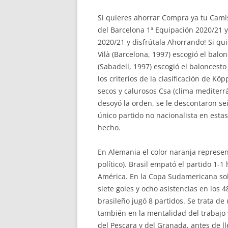
Si quieres ahorrar Compra ya tu Cami
del Barcelona 1ª Equipación 2020/21 y
2020/21 y disfrútala Ahorrando! Si q
Vilà (Barcelona, 1997) escogió el ba
(Sabadell, 1997) escogió el balonces
los criterios de la clasificación de K
secos y calurosos Csa (clima mediterr
desoyó la orden, se le descontaron se
único partido no nacionalista en esta
hecho.
En Alemania el color naranja represen
político). Brasil empató el partido 1
América. En la Copa Sudamericana sol
siete goles y ocho asistencias en los 
brasileño jugó 8 partidos. Se trata de
también en la mentalidad del trabajo y
del Pescara y del Granada, antes de l