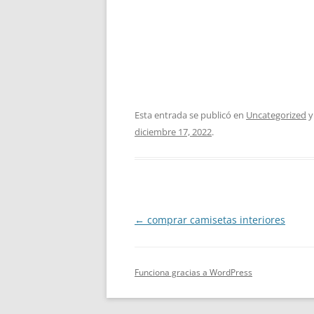
Esta entrada se publicó en
Uncategorized
y
diciembre 17, 2022
.
Navegación
←
comprar camisetas interiores
de
entradas
Funciona gracias a WordPress