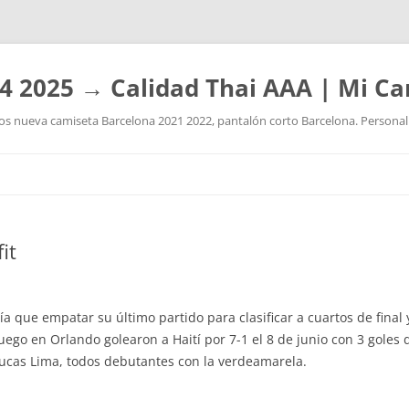
4 2025 → Calidad Thai AAA | Mi Ca
 nueva camiseta Barcelona 2021 2022, pantalón corto Barcelona. Personaliz
Saltar
al
contenido
it
ía que empatar su último partido para clasificar a cuartos de final
ego en Orlando golearon a Haití por 7-1 el 8 de junio con 3 goles 
Lucas Lima, todos debutantes con la verdeamarela.