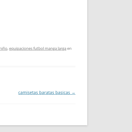
 niño
,
equipaciones futbol manga larga
en
camisetas baratas basicas
→