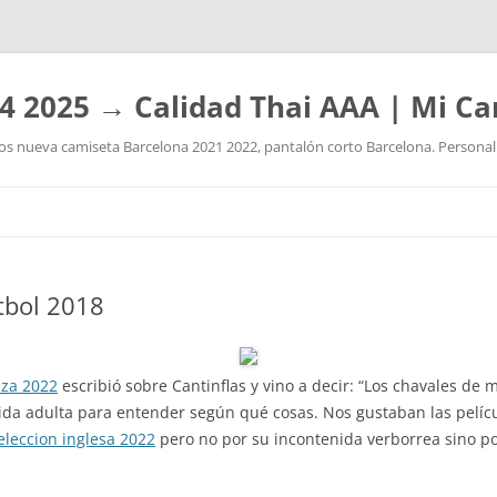
4 2025 → Calidad Thai AAA | Mi Ca
 nueva camiseta Barcelona 2021 2022, pantalón corto Barcelona. Personaliz
Saltar
al
contenido
tbol 2018
iza 2022
escribió sobre Cantinflas y vino a decir: “Los chavales de
vida adulta para entender según qué cosas. Nos gustaban las pelícu
eleccion inglesa 2022
pero no por su incontenida verborrea sino po