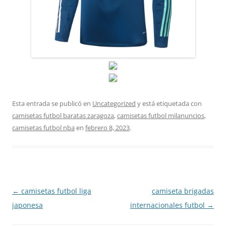
Esta entrada se publicó en
Uncategorized
y está etiquetada con
camisetas futbol baratas zaragoza
,
camisetas futbol milanuncios
,
camisetas futbol nba
en
febrero 8, 2023
.
Navegación
←
camisetas futbol liga
camiseta brigadas
de
japonesa
internacionales futbol
→
entradas