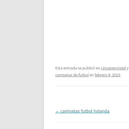
Esta entrada se publicó en
Uncategorized
y
camisetas de futbol
en
febrero 8, 2023
.
Navegación
←
camisetas futbol holanda
de
entradas