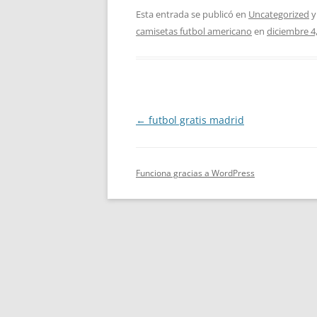
Esta entrada se publicó en
Uncategorized
y
camisetas futbol americano
en
diciembre 4
Navegación
←
futbol gratis madrid
de
entradas
Funciona gracias a WordPress