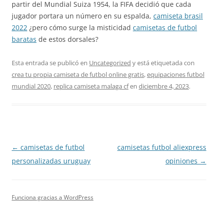
partir del Mundial Suiza 1954, la FIFA decidió que cada
jugador portara un número en su espalda,
camiseta brasil
2022
¿pero cómo surge la misticidad
camisetas de futbol
baratas
de estos dorsales?
Esta entrada se publicó en
Uncategorized
y está etiquetada con
crea tu propia camiseta de futbol online gratis
,
equipaciones futbol
mundial 2020
,
replica camiseta malaga cf
en
diciembre 4, 2023
.
Navegación
←
camisetas de futbol
camisetas futbol aliexpress
de
personalizadas uruguay
opiniones
→
entradas
Funciona gracias a WordPress