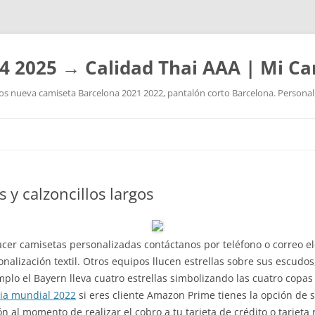
4 2025 → Calidad Thai AAA | Mi Ca
 nueva camiseta Barcelona 2021 2022, pantalón corto Barcelona. Personaliz
Saltar
al
contenido
y calzoncillos largos
cer camisetas personalizadas contáctanos por teléfono o correo el
nalización textil. Otros equipos llucen estrellas sobre sus escudo
mplo el Bayern lleva cuatro estrellas simbolizando las cuatro cop
cia mundial 2022
si eres cliente Amazon Prime tienes la opción de so
n al momento de realizar el cobro a tu tarjeta de crédito o tarjeta 