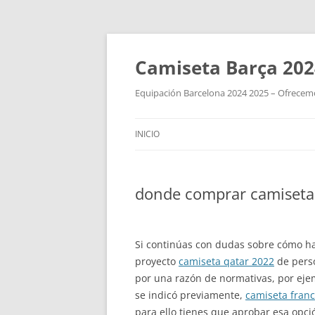
Camiseta Barça 202
Equipación Barcelona 2024 2025 – Ofrecemos
INICIO
donde comprar camisetas 
Si continúas con dudas sobre cómo ha
proyecto
camiseta qatar 2022
de perso
por una razón de normativas, por eje
se indicó previamente,
camiseta fran
para ello tienes que aprobar esa opció