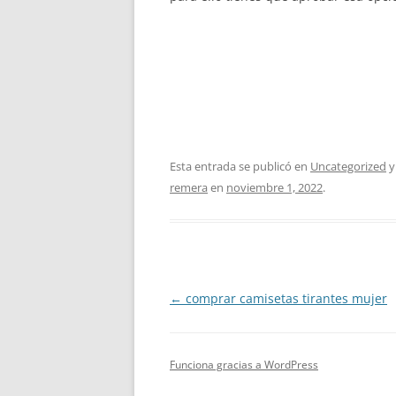
Esta entrada se publicó en
Uncategorized
y
remera
en
noviembre 1, 2022
.
Navegación
←
comprar camisetas tirantes mujer
de
entradas
Funciona gracias a WordPress