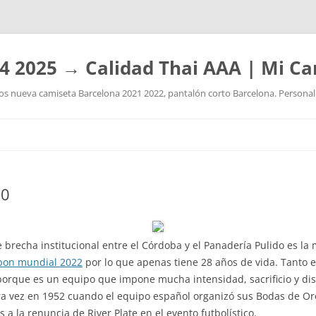
4 2025 → Calidad Thai AAA | Mi Ca
 nueva camiseta Barcelona 2021 2022, pantalón corto Barcelona. Personaliz
Saltar
al
contenido
20
brecha institucional entre el Córdoba y el Panadería Pulido es la m
apon mundial 2022
por lo que apenas tiene 28 años de vida. Tanto e
porque es un equipo que impone mucha intensidad, sacrificio y disc
a vez en 1952 cuando el equipo español organizó sus Bodas de Or
s a la renuncia de River Plate en el evento futbolístico.