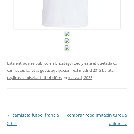
Esta entrada se publicó en
Uncategorized
y está etiquetada con
camisetas baratas gucci
,
equipacion real madrid 2013 barata
,
replicas camisetas futbol niños
en
marzo 1, 2023
.
Navegación
←
camiseta futbol francia
comprar ropa imitacin turqua
de
2014
online
→
entradas