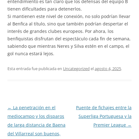
entendimiento es tan claro que los defensas del equipo B
tienen dificultades para detenerlos.
Si mantienen este nivel de conexión, no solo podrían llevar
al Benfica al título, sino que también podrían despertar el
interés de grandes clubes europeos. Por ahora, los
benfiquistas disfrutan del espectáculo cada fin de semana,
sabiendo que mientras Neres y Silva estén en el campo, el
gol nunca estará lejos.
Esta entrada fue publicada en
Uncategorized
el
agosto 4, 2025
.
Navegación
←
La penetración en el
Puente de fichajes entre la
de
mediocampo y los disparos
Superliga Portuguesa y la
entradas
de larga distancia de Baena
Premier League
→
del Villarreal son buenos,