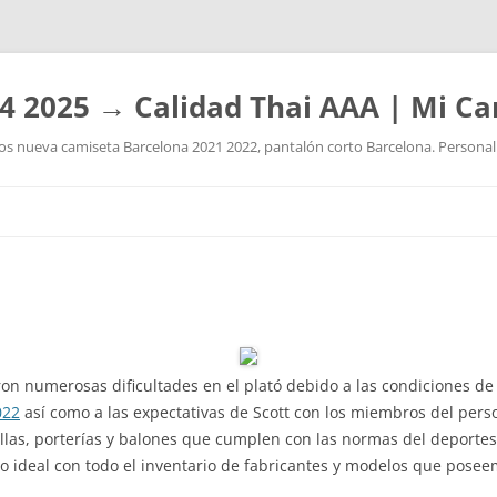
4 2025 → Calidad Thai AAA | Mi Ca
 nueva camiseta Barcelona 2021 2022, pantalón corto Barcelona. Personaliz
Saltar
al
contenido
eron numerosas dificultades en el plató debido a las condiciones d
022
así como a las expectativas de Scott con los miembros del per
as, porterías y balones que cumplen con las normas del deportes
io ideal con todo el inventario de fabricantes y modelos que poseem