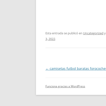
Esta entrada se publicó en
Uncategorized
y
3, 2022
.
Navegación
←
camisetas futbol baratas forocoche
de
entradas
Funciona gracias a WordPress