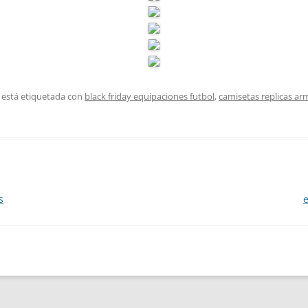
 está etiquetada con
black friday equipaciones futbol
,
camisetas replicas ar
s
e