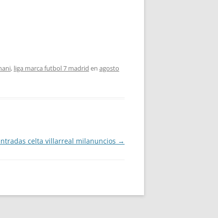
mani
,
liga marca futbol 7 madrid
en
agosto
ntradas celta villarreal milanuncios
→