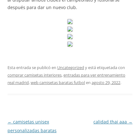
después para dar un nuevo club.
Esta entrada se publicó en
Uncategorized
y está etiquetada con
comprar camisetas interiores
,
entradas para ver entrenamiento
real madrid
,
web camisetas baratas futbol
en
agosto 29, 2022
.
Navegación
←
camisetas unisex
calidad thai aaa
→
de
personalizadas baratas
entradas