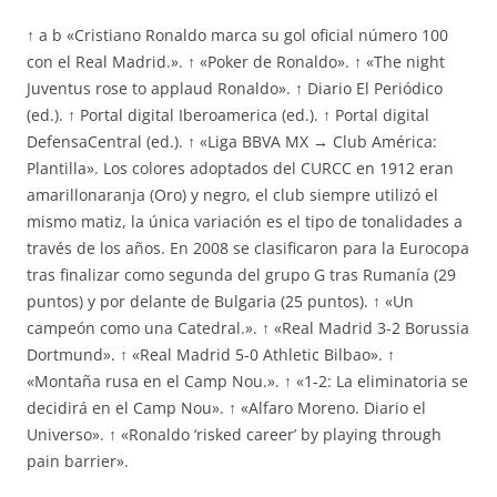
↑ a b «Cristiano Ronaldo marca su gol oficial número 100
con el Real Madrid.». ↑ «Poker de Ronaldo». ↑ «The night
Juventus rose to applaud Ronaldo». ↑ Diario El Periódico
(ed.). ↑ Portal digital Iberoamerica (ed.). ↑ Portal digital
DefensaCentral (ed.). ↑ «Liga BBVA MX → Club América:
Plantilla». Los colores adoptados del CURCC en 1912 eran
amarillonaranja (Oro) y negro, el club siempre utilizó el
mismo matiz, la única variación es el tipo de tonalidades a
través de los años. En 2008 se clasificaron para la Eurocopa
tras finalizar como segunda del grupo G tras Rumanía (29
puntos) y por delante de Bulgaria (25 puntos). ↑ «Un
campeón como una Catedral.». ↑ «Real Madrid 3-2 Borussia
Dortmund». ↑ «Real Madrid 5-0 Athletic Bilbao». ↑
«Montaña rusa en el Camp Nou.». ↑ «1-2: La eliminatoria se
decidirá en el Camp Nou». ↑ «Alfaro Moreno. Diario el
Universo». ↑ «Ronaldo ‘risked career’ by playing through
pain barrier».