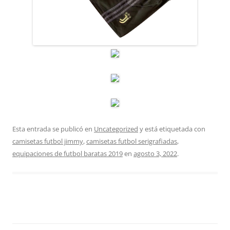
Esta entrada se publicó en
Uncategorized
y está etiquetada con
camisetas futbol jimmy
,
camisetas futbol serigrafiadas
,
equipaciones de futbol baratas 2019
en
agosto 3, 2022
.