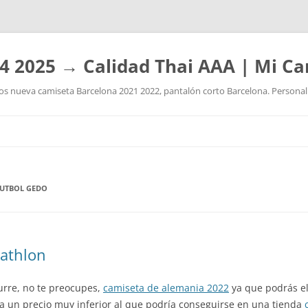
4 2025 → Calidad Thai AAA | Mi Ca
 nueva camiseta Barcelona 2021 2022, pantalón corto Barcelona. Personaliz
Saltar
al
contenido
FUTBOL GEDO
cathlon
urre, no te preocupes,
camiseta de alemania 2022
ya que podrás el
 a un precio muy inferior al que podría conseguirse en una tienda