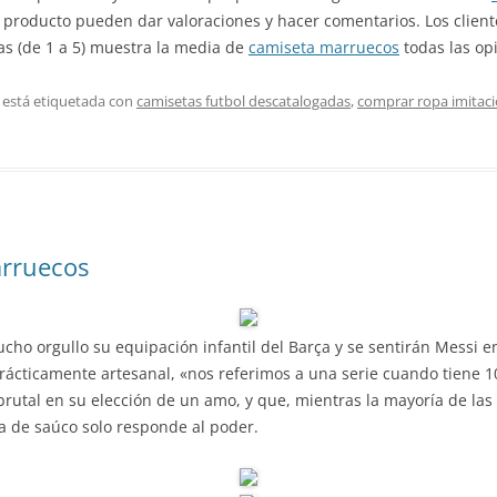
producto pueden dar valoraciones y hacer comentarios. Los clien
llas (de 1 a 5) muestra la media de
camiseta marruecos
todas las op
 está etiquetada con
camisetas futbol descatalogadas
,
comprar ropa imitaci
arruecos
cho orgullo su equipación infantil del Barça y se sentirán Messi 
prácticamente artesanal, «nos referimos a una serie cuando tiene
 brutal en su elección de un amo, y que, mientras la mayoría de las 
ta de saúco solo responde al poder.