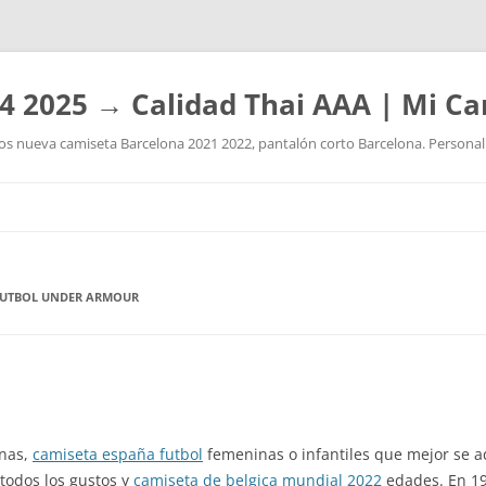
4 2025 → Calidad Thai AAA | Mi Ca
 nueva camiseta Barcelona 2021 2022, pantalón corto Barcelona. Personaliz
Saltar
al
contenido
FUTBOL UNDER ARMOUR
inas,
camiseta españa futbol
femeninas o infantiles que mejor se 
 todos los gustos y
camiseta de belgica mundial 2022
edades. En 19