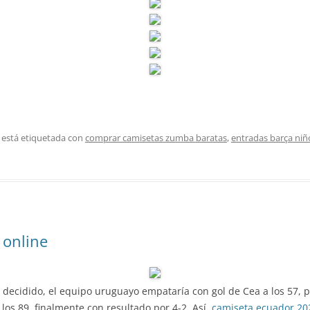
 está etiquetada con
comprar camisetas zumba baratas
,
entradas barça niñ
 online
decidido, el equipo uruguayo empataría con gol de Cea a los 57, pa
 los 89, finalmente con resultado por 4-2. Así,
camiseta ecuador 20