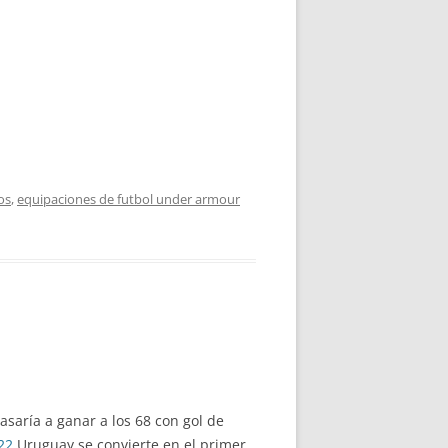
os
,
equipaciones de futbol under armour
saría a ganar a los 68 con gol de
22
Uruguay se convierte en el primer