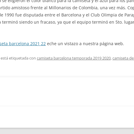
o se eligieron el color blanco para la camiseta y el azul para los pa
partido amistoso frente al Millonarios de Colombia, una vez más. Co
s de 1990 fue disputada entre el Barcelona y el Club Olimpia de P
 terminó siendo un fracaso, ya que el equipo terminó en 5to. lugar
seta barcelona 2021 22
eche un vistazo a nuestra página web.
 está etiquetada con
camiseta barcelona temporada 2019 2020
,
camiseta de