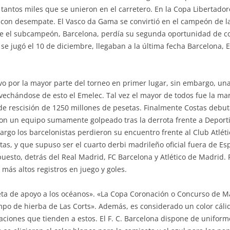
 tantos miles que se unieron en el carretero. En la Copa Libertado
 con desempate. El Vasco da Gama se convirtió en el campeón de l
e el subcampeón, Barcelona, perdía su segunda oportunidad de con
e se jugó el 10 de diciembre, llegaban a la última fecha Barcelona,
vo por la mayor parte del torneo en primer lugar, sin embargo, una
rovechándose de esto el Emelec. Tal vez el mayor de todos fue la mar
e rescisión de 1250 millones de pesetas. Finalmente Costas debut
con un equipo sumamente golpeado tras la derrota frente a Deporti
argo los barcelonistas perdieron su encuentro frente al Club Atlét
as, y que supuso ser el cuarto derbi madrileño oficial fuera de Espa
 puesto, detrás del Real Madrid, FC Barcelona y Atlético de Madrid
más altos registros en juego y goles.
eta de apoyo a los océanos». «La Copa Coronación o Concurso de M
po de hierba de Las Corts». Además, es considerado un color cálid
raciones que tienden a estos. El F. C. Barcelona dispone de unifor