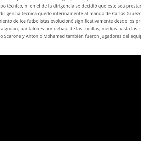
o técnico, ni en el de la dirigencia se decidió que este sea prestad
dirigencia técnica quedó interinamente al mando de Carlos Gruezo
iento de los futbolistas evolucionó significativamente desde los p
algodón, pantalones por debajo de las rodillas, medias hasta las ro
to Scarone y Antonio Mohamed también fueron jugadores del equ