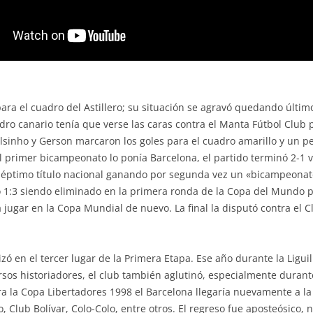
ra el cuadro del Astillero; su situación se agravó quedando último
adro canario tenía que verse las caras contra el Manta Fútbol Club 
lsinho y Gerson marcaron los goles para el cuadro amarillo y un p
 el primer bicampeonato lo ponía Barcelona, el partido terminó 2-1 
ptimo título nacional ganando por segunda vez un «bicampeonato»
ido 1:3 siendo eliminado en la primera ronda de la Copa del Mundo
a jugar en la Copa Mundial de nuevo. La final la disputó contra el
zó en el tercer lugar de la Primera Etapa. Ese año durante la Liguill
sos historiadores, el club también aglutinó, especialmente durant
a la Copa Libertadores 1998 el Barcelona llegaría nuevamente a la 
 Club Bolívar, Colo-Colo, entre otros. El regreso fue aposteósico, n