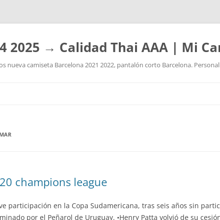
4 2025 → Calidad Thai AAA | Mi Ca
 nueva camiseta Barcelona 2021 2022, pantalón corto Barcelona. Personaliz
Saltar
al
contenido
YMAR
020 champions league
e participación en la Copa Sudamericana, tras seis años sin partic
liminado por el Peñarol de Uruguay. •Henry Patta volvió de su cesió