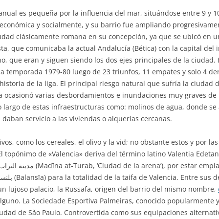
ual es pequeña por la influencia del mar, situándose entre 9 y 10 
 económica y socialmente, y su barrio fue ampliando progresivament
iudad clásicamente romana en su concepción, ya que se ubicó en un
sta, que comunicaba la actual Andalucía (Bética) con la capital del 
o, que eran y siguen siendo los dos ejes principales de la ciudad. 
en la temporada 1979-80 luego de 23 triunfos, 11 empates y solo 4 
istoria de la liga. El principal riesgo natural que sufría la ciudad
Turia ocasionó varias desbordamientos e inundaciones muy graves de
lo largo de estas infraestructuras como: molinos de agua, donde s
s daban servicio a las viviendas o alquerías cercanas.
os, como los cereales, el olivo y la vid; no obstante estos y por l
El topónimo de «Valencia» deriva del término latino Valentia Edeta
 un lujoso palacio, la Russafa, origen del barrio del mismo nombre,
lguno. La Sociedade Esportiva Palmeiras, conocido popularmente 
ciudad de São Paulo. Controvertida como sus equipaciones alternati