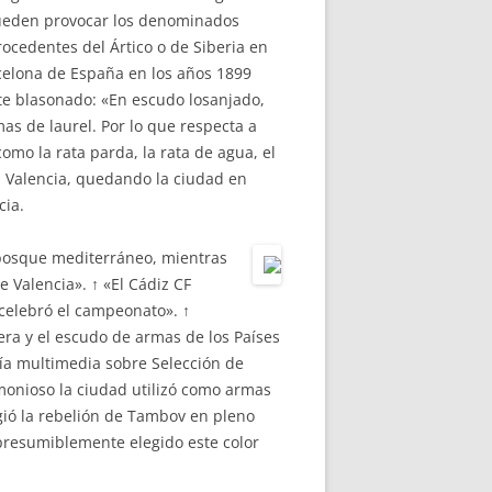
pueden provocar los denominados
rocedentes del Ártico o de Siberia en
rcelona de España en los años 1899
nte blasonado: «En escudo losanjado,
as de laurel. Por lo que respecta a
omo la rata parda, la rata de agua, el
n Valencia, quedando la ciudad en
cia.
 bosque mediterráneo, mientras
Valencia». ↑ «El Cádiz CF
 celebró el campeonato». ↑
ra y el escudo de armas de los Países
ía multimedia sobre Selección de
emonioso la ciudad utilizó como armas
ió la rebelión de Tambov en pleno
 presumiblemente elegido este color