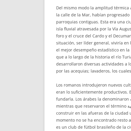
Del mismo modo la amplitud térmica an
la calle de la Mar, habían progresado
parroquias contiguas. Esta era una c
isla fluvial atravesada por la Vía Augu
foro y el cruce del Cardo y el Decuman
situación, ser líder general, viviría 
el mejor desempeño estadístico en la h
que a lo largo de la historia el río 
desarrollaron diversas actividades a 
por las acequias; lavaderos, los cuale
Los romanos introdujeron nuevos cultiv
eran lo suficientemente productivos. 
fundarla. Los árabes la denominaron مدينة التراب (Madīna at-Turab, ‘Ciudad de la arena’), por estar emplazada en la orilla del río Turia,
mientras que reservaron el término بلنسية (Balansīa) para la totalidad de la taifa de Valencia. Entre sus decisiones destaca la orden de
construir en las afueras de la ciudad
momento no se ha encontrado resto a
es un club de fútbol brasileño de la 