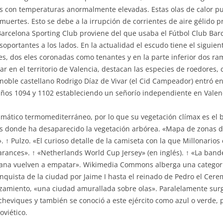
as con temperaturas anormalmente elevadas. Estas olas de calor 
muertes. Esto se debe a la irrupción de corrientes de aire gélido p
e Barcelona Sporting Club proviene del que usaba el Fútbol Club Ba
soportantes a los lados. En la actualidad el escudo tiene el siguie
s, dos eles coronadas como tenantes y en la parte inferior dos ram
en el territorio de Valencia, destacan las especies de roedores, c
noble castellano Rodrigo Díaz de Vivar (el Cid Campeador) entró e
años 1094 y 1102 estableciendo un señorío independiente en Valen
limático termomediterráneo, por lo que su vegetación clímax es el
s donde ha desaparecido la vegetación arbórea. «Mapa de zonas de 
 ↑ Pulzo. «El curioso detalle de la camiseta con la que Millonarios
ances». ↑ «Netherlands World Cup Jersey» (en inglés). ↑ «La bande
atalana vuelven a empatar». Wikimedia Commons alberga una categor
conquista de la ciudad por Jaime I hasta el reinado de Pedro el Cer
zamiento, «una ciudad amurallada sobre olas». Paralelamente surg
cheviques y también se conoció a este ejército como azul o verde,
oviético.