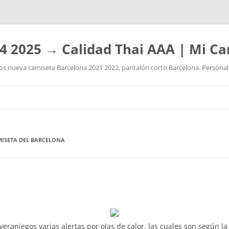
4 2025 → Calidad Thai AAA | Mi Ca
 nueva camiseta Barcelona 2021 2022, pantalón corto Barcelona. Personaliz
Saltar
al
contenido
MISETA DEL BARCELONA
0
eraniegos varias alertas por olas de calor, las cuales son según l