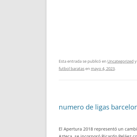
Esta entrada se publicó en
Uncategorized
y
futbol baratas
en
mayo 4, 2023
.
numero de ligas barcelo
El Apertura 2018 representó un cambio r
Azteca, se incorporó Ricardo Peláez c