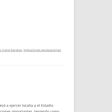
e crane baratas
,
imitaciones equipaciones
só a ejercer localía a el Estadio
taciones importantes, teniendo como