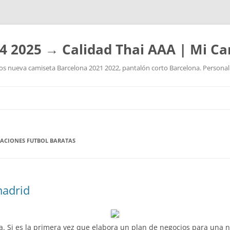
4 2025 → Calidad Thai AAA | Mi Ca
 nueva camiseta Barcelona 2021 2022, pantalón corto Barcelona. Personaliz
Saltar
al
contenido
PACIONES FUTBOL BARATAS
madrid
a. Si es la primera vez que elabora un plan de negocios para un