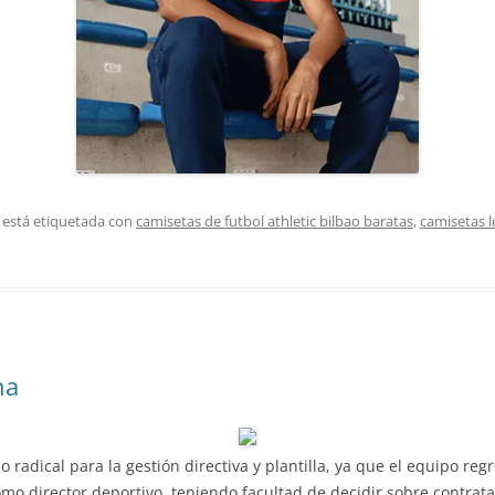
 está etiquetada con
camisetas de futbol athletic bilbao baratas
,
camisetas l
na
adical para la gestión directiva y plantilla, ya que el equipo regre
omo director deportivo, teniendo facultad de decidir sobre contra