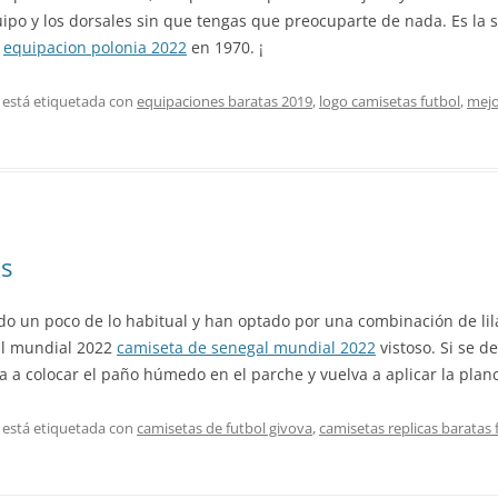
po y los dorsales sin que tengas que preocuparte de nada. Es la s
,
equipacion polonia 2022
en 1970. ¡
 está etiquetada con
equipaciones baratas 2019
,
logo camisetas futbol
,
mejo
is
lido un poco de lo habitual y han optado por una combinación de 
sil mundial 2022
camiseta de senegal mundial 2022
vistoso. Si se d
a a colocar el paño húmedo en el parche y vuelva a aplicar la pla
 está etiquetada con
camisetas de futbol givova
,
camisetas replicas baratas 