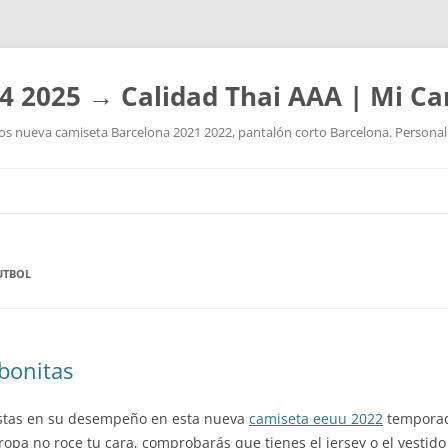
4 2025 → Calidad Thai AAA | Mi Ca
 nueva camiseta Barcelona 2021 2022, pantalón corto Barcelona. Personaliz
Saltar
al
contenido
UTBOL
bonitas
estas en su desempeño en esta nueva
camiseta eeuu 2022
temporad
ropa no roce tu cara, comprobarás que tienes el jersey o el vestid