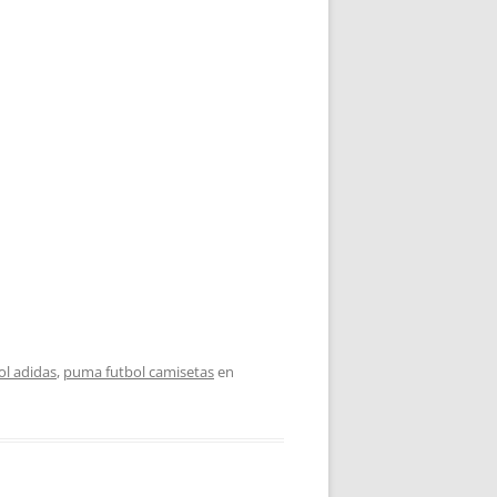
ol adidas
,
puma futbol camisetas
en