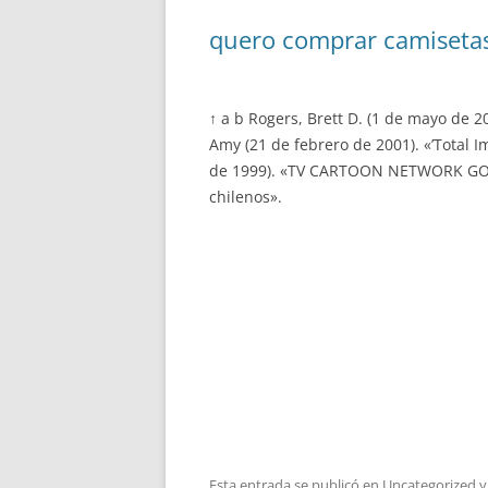
quero comprar camiseta
↑ a b Rogers, Brett D. (1 de mayo de 
Amy (21 de febrero de 2001). «’Total I
de 1999). «TV CARTOON NETWORK GOES T
chilenos».
Esta entrada se publicó en
Uncategorized
y