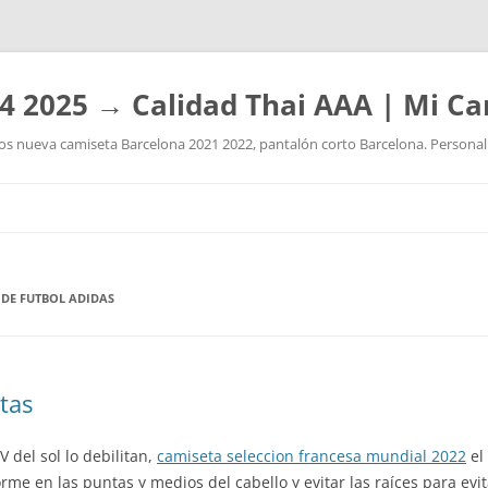
4 2025 → Calidad Thai AAA | Mi Ca
 nueva camiseta Barcelona 2021 2022, pantalón corto Barcelona. Personaliz
Saltar
al
contenido
 DE FUTBOL ADIDAS
tas
V del sol lo debilitan,
camiseta seleccion francesa mundial 2022
el 
me en las puntas y medios del cabello y evitar las raíces para evi