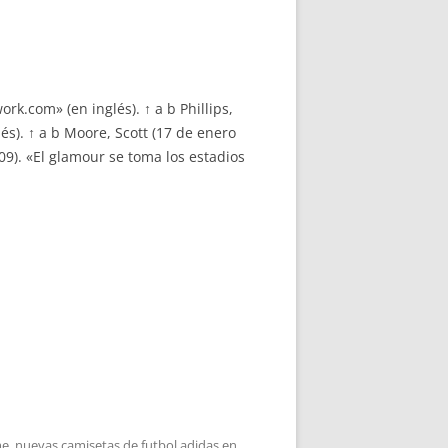
k.com» (en inglés). ↑ a b Phillips,
és). ↑ a b Moore, Scott (17 de enero
9). «El glamour se toma los estadios
me
,
nuevas camisetas de futbol adidas
en