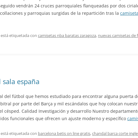
to seguido vendrán 24 cruces parroquiales flanqueadas por dos ciria
ollaciones y parroquias surgidas de la repartición tras la
camiseta
 está etiquetada con
camisetas nba baratas zaragoza
,
nuevas camisetas de f
l sala españa
al del fútbol que hemos estudiado para encontrar alguna puerta d
rbitral por parte del Barça y mil escándalos que hoy colocan nuest
l césped. Calidad Investigación y desarrollo Nuestro departamento
jidos funcionales que ofrecen un ajuste moderno y específico
camis
 está etiquetada con
barcelona betis on line gratis
,
chandal barca corte ingle