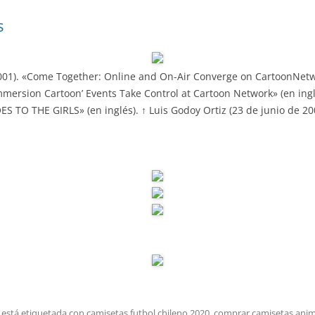
s
2001). «Come Together: Online and On-Air Converge on CartoonNetwor
mmersion Cartoon’ Events Take Control at Cartoon Network» (en ingl
O THE GIRLS» (en inglés). ↑ Luis Godoy Ortiz (23 de junio de 200
 está etiquetada con
camisetas futbol chileno 2020
,
comprar camisetas ani