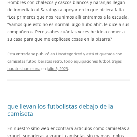
Hombres con chalecos y cascos blancos y naranjas llegan
de inmediato al Saratoga a apoyar en lo que hiciera falta.
“Los primeros que nos reunimos allí entramos a la escuela.
“Vamos que esto no es normal, algo hubo ahí”, le dice a sus
compañeros. Pero ¿sabes cuántas veces he ido a comer a
su casa para que me explicase cosas en la pizarra?
Esta entrada se publicó en
Uncategorized
y está etiquetada con
camisetas futbol baratas retro
,
todo equipaciones futbol
,
trajes
baratos barcelona
en
julio 5, 2023
.
que llevan los futbolistas debajo de la
camiseta
En nuestro sitio web encontrará artículos como camisetas a
granel, sudaderas a granel, camisetas sin mangas, polos,