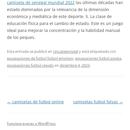
camiseta de senegal mundial 2022
las últimas décadas han
estado dominadas por la relevancia de la dimensión
económica y mediática de este deporte. 5. La clase de
educación física para el cambio de estado. Este es un juego
ideal para mejorar la concentración y la habilidad manual
de los peques.
Esta entrada se publicó en
Uncategorized
y está etiquetada con
equipaciones de futbol futbol emotion
,
equipaciones futbol asioka
,
equipaciones futbol cejudo
en
diciembre 4, 2023
.
Navegación
←
camisetas de futbol online
camisetas futbol falsas
→
de
entradas
Funciona gracias a WordPress