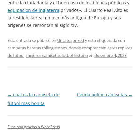
entre la ciudadanía y el buen uso de los bienes públicos y
equipacion de inglaterra
privados». El Cuarto Real Alto es
la residencia real en uso más antigua de Europa y sus
orígenes se remontan al siglo XIV.
Esta entrada se publicó en
Uncategorized
y está etiquetada con
camisetas baratas rolling stones
,
donde comprar camisetas replicas
de futbol
,
mejores camisetas futbol historia
en
diciembre 4, 2023
.
Navegación
←
cual es la camiseta de
tienda online camisetas
→
de
futbol mas bonita
entradas
Funciona gracias a WordPress