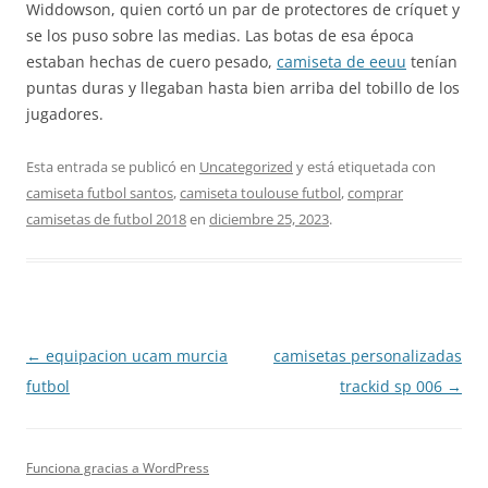
Widdowson, quien cortó un par de protectores de críquet y
se los puso sobre las medias. Las botas de esa época
estaban hechas de cuero pesado,
camiseta de eeuu
tenían
puntas duras y llegaban hasta bien arriba del tobillo de los
jugadores.
Esta entrada se publicó en
Uncategorized
y está etiquetada con
camiseta futbol santos
,
camiseta toulouse futbol
,
comprar
camisetas de futbol 2018
en
diciembre 25, 2023
.
Navegación
←
equipacion ucam murcia
camisetas personalizadas
de
futbol
trackid sp 006
→
entradas
Funciona gracias a WordPress