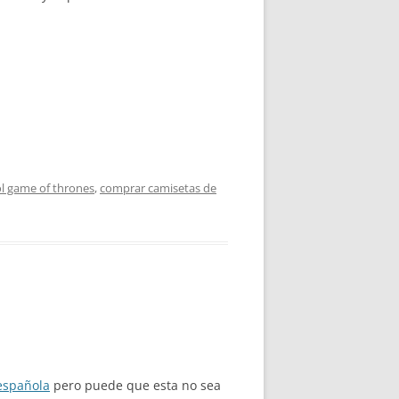
ol game of thrones
,
comprar camisetas de
española
pero puede que esta no sea