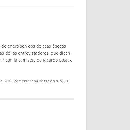
as de enero son dos de esas épocas
as de las entrevistadores, que dicen
ir con la camiseta de Ricardo Costa-,
ol 2018
,
comprar ropa imitación turquía