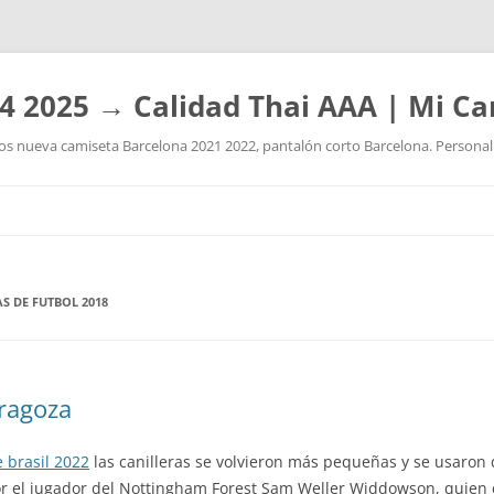
4 2025 → Calidad Thai AAA | Mi Ca
 nueva camiseta Barcelona 2021 2022, pantalón corto Barcelona. Personaliz
Saltar
al
contenido
S DE FUTBOL 2018
aragoza
 brasil 2022
las canilleras se volvieron más pequeñas y se usaron 
or el jugador del Nottingham Forest Sam Weller Widdowson, quien c