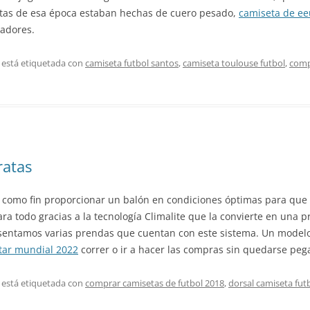
botas de esa época estaban hechas de cuero pesado,
camiseta de e
gadores.
 está etiquetada con
camiseta futbol santos
,
camiseta toulouse futbol
,
comp
ratas
 como fin proporcionar un balón en condiciones óptimas para que
ara todo gracias a la tecnología Climalite que la convierte en una 
resentamos varias prendas que cuentan con este sistema. Un model
tar mundial 2022
correr o ir a hacer las compras sin quedarse pega
 está etiquetada con
comprar camisetas de futbol 2018
,
dorsal camiseta fut