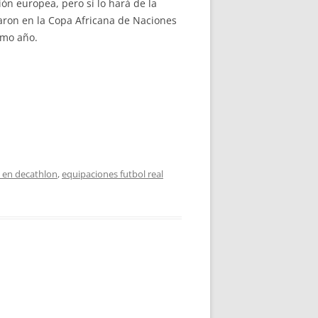
ón europea, pero sí lo hará de la
aron en la Copa Africana de Naciones
smo año.
l en decathlon
,
equipaciones futbol real