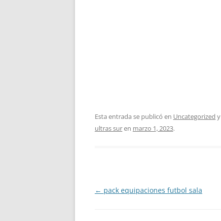
Esta entrada se publicó en
Uncategorized
y
ultras sur
en
marzo 1, 2023
.
Navegación
←
pack equipaciones futbol sala
de
entradas