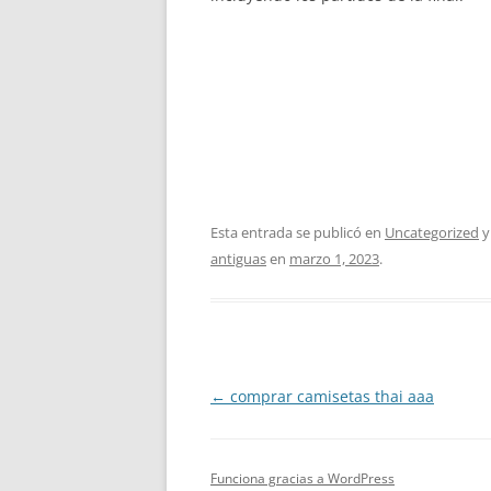
Esta entrada se publicó en
Uncategorized
y
antiguas
en
marzo 1, 2023
.
Navegación
←
comprar camisetas thai aaa
de
entradas
Funciona gracias a WordPress