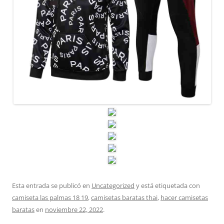
Esta entrada se publicó en
Uncategorized
y está etiquetada con
camiseta las palmas 18 19
,
camisetas baratas thai
,
hacer camisetas
baratas
en
noviembre 22, 2022
.