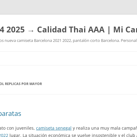
4 2025 → Calidad Thai AAA | Mi Ca
 nueva camiseta Barcelona 2021 2022, pantalón corto Barcelona. Personaliz
Saltar
al
contenido
BOL REPLICAS POR MAYOR
baratas
ato con juveniles,
camiseta senegal
y realiza una muy mala campaña
2022
lugar. La situación económica se vuelve insostenible y el clu