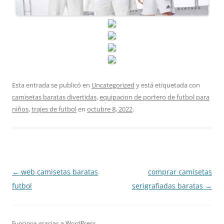
Esta entrada se publicó en
Uncategorized
y está etiquetada con
camisetas baratas divertidas
,
equipacion de portero de futbol para
niños
,
trajes de futbol
en
octubre 8, 2022
.
Navegación
←
web camisetas baratas
comprar camisetas
de
futbol
serigrafiadas baratas
→
entradas
Funciona gracias a WordPress